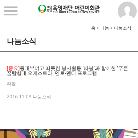
홈
>
나눔
>
나눔소식
나눔소식
[중요]
동대부여고 따뜻한 봉사활동 '따봉'과 함께한 '푸른
꿈탐험대 오케스트라' 멘토-멘티 프로그램
따봉
2016.11.08 나눔소식