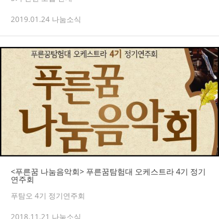
2019.01.24 나눔소식
<푸른꿈 나눔음악회> 푸른꿈탐험대 오케스트라 4기 정기
연주회
푸탐오 4기 정기연주회
2018.11.21 나눔소식